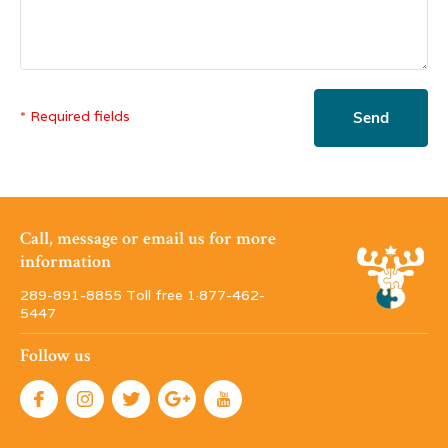
* Required fields
Send
Call, message or email us for more
information
289-891-8855 Toll free 1·877-462-
5447
Follow us